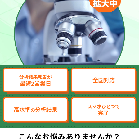
分析結果報告が
全国対応
最短2営業日
スマホひとつで
高水準
分析結果
の
完了
こんなお悩みありませんか？