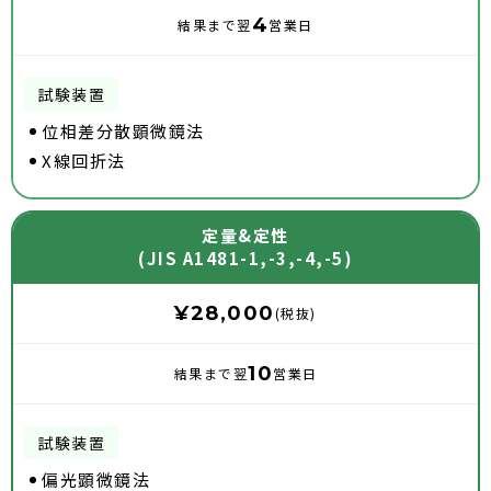
4
翌
営業日
位相差分散顕微鏡法
X線回折法
定量&定性
(JIS A1481-1,-3,-4,-5)
¥28,000
(税抜)
10
翌
営業日
偏光顕微鏡法